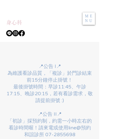
和誼診所
ME
NU
身心科
📍公告 I📍
為維護看診品質，「複診」於門診結束
前15分鐘停止掛號！
最後掛號時間：早診11:45、午診
17:15、晚診20:15，若有看診需求，敬
請提前掛號 :)
📍公告 II📍
「初診」採預約制，約需一小時左右的
看診時間喔！請來電或使用line@預約
​​和誼診所 07-2855698