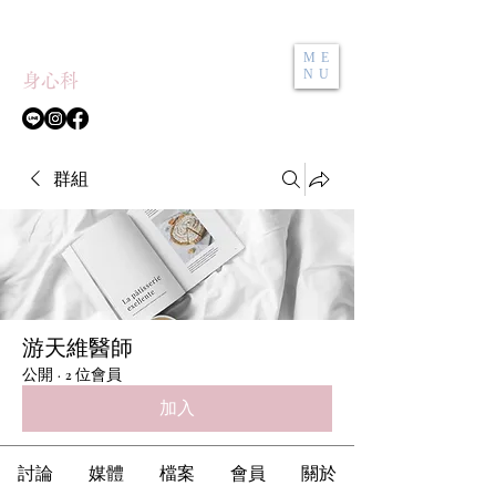
和誼診所
ME
NU
身心科
群組
游天維醫師
公開
·
2 位會員
加入
討論
媒體
檔案
會員
關於