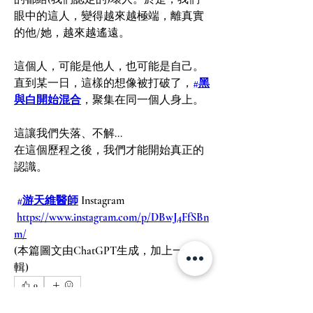
眼中的這人，變得越來越極端，離真實
的他/她，越來越遙遠。
這個人，可能是他人，也可能是自己。
直到某一日，這樣的想像被打破了，
#黑
與白開始混合
，聚集在同一個人身上。
這讓我們失落、不解...
在這個歷程之後，我們才能開始真正的
認識。
#游天維醫師
 Instagram
https://www.instagram.com/p/DBwJ4FfSBn
m/
(本篇圖文由ChatGPT生成，加上一點編
輯)
0
0
29